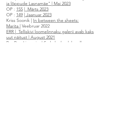
ja lõppude Lasnamäe"
|
Mai 2023
OP :
155
|
Märts 2023
OP :
149
|
Jaanuar 2023
Kriss Soonik |
In between the sheets:
Marita
|
Veebruar 2022
ERR
|
Telliskivi loomelinnaku galerii avab kaks
uut näitust
|
August 2021
BonBon Lingerie |
Su keha kuulub sulle,
mitte ühiskonnale: Marita Liivak |
Detsember
2021
Portail |
Marita Liivak: „Kunstnikel on
privileeg navigeerida omas maailmas“
|
Oktoober 2021
Anne&Stiil |
Noor maalikunstnik Marita
Liivak: näen ambitsioonikaid ja andekaid
naisi, kelle potentsiaal jääb teostamata, sest
kahtlus paneb kõik teed kinni
| Oktoober
2021
ERR |
Telliskivi loomelinnaku galerii avab kaks
uut näitust
| August 2021