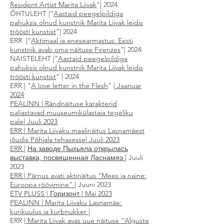
Resident Artist Marita Liivak
"| 2024
ÕHTULEHT |“
Aastaid peegelpil
diga
pahuksis olnud kunstnik Marita Liivak leidis
tröösti kunstist
”| 2024
ERR |”
Aktimaal ja enesearmastus: Eesti
kunstnik avab oma näituse Firenzes
”| 2024
NAISTELEHT |“
Aastaid peegelpildiga
pahuksis olnud kunstnik Marita Liivak leidis
tröösti kunstist
” | 2024
ERR | "
A love letter in the Flesh
"
|
Jaanuar
2024
PEALINN
|
Rändnäituse karakterid
paljastavad muuseumikülastaja tegeliku
pale
|
J
uuli 2023
ERR
|
Marita Liivaku maalinäitus Lasnamäest
jõudis Põhjala tehasesse
|
Juuli 2023
ERR
|
На заводе Пыхьяла открылась
выставка, посвященная Ласнамяэ
|
Juuli
2023
ERR
|
Pärnus avati aktinäitus "Mees ja naine:
Euroopa röövimine"
|
Juuni 2023
ETV PLUSS
|
Горизонт
|
Mai 2023
PEALINN
|
Marita Liivaku Lasnamäe:
kurikuulus ja kurbnukker
|
ERR
|
Marita Liivak avas uue näituse "Alguste