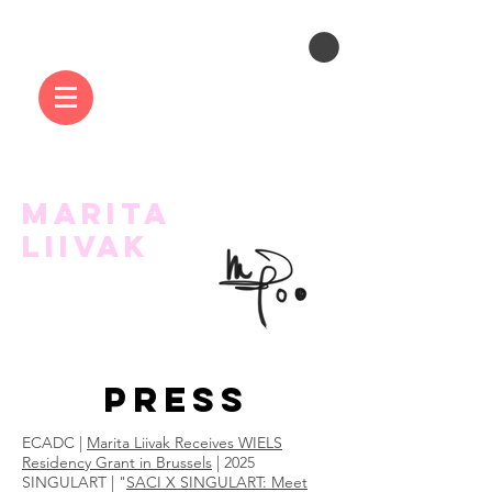
MARITA
LIIVAK
PRESS
ECADC |
Marita Liivak Receives WIELS
Residency Grant in Brussels
| 2025
SINGULART | "
SACI X SINGULART: Meet