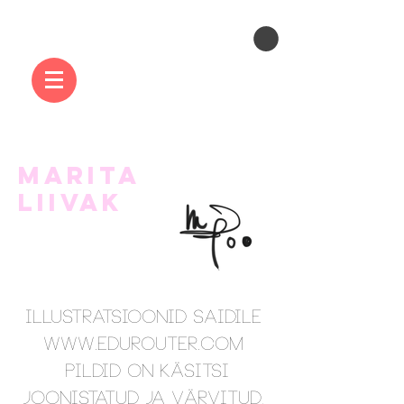
MARITA
LIIVAK
Illustratsioonid saidile
www.edurouter.com
Pildid on käsitsi
joonistatud ja värvitud,